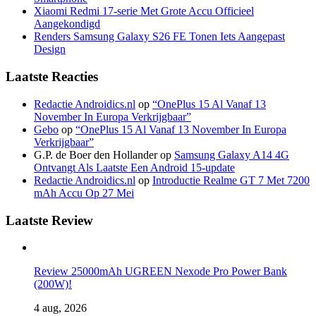
Xiaomi Redmi 17-serie Met Grote Accu Officieel
Aangekondigd
Renders Samsung Galaxy S26 FE Tonen Iets Aangepast
Design
Laatste Reacties
Redactie Androidics.nl
op
“OnePlus 15 Al Vanaf 13
November In Europa Verkrijgbaar”
Gebo
op
“OnePlus 15 Al Vanaf 13 November In Europa
Verkrijgbaar”
G.P. de Boer den Hollander
op
Samsung Galaxy A14 4G
Ontvangt Als Laatste Een Android 15-update
Redactie Androidics.nl
op
Introductie Realme GT 7 Met 7200
mAh Accu Op 27 Mei
Laatste Review
Review 25000mAh UGREEN Nexode Pro Power Bank
(200W)!
4 aug, 2026