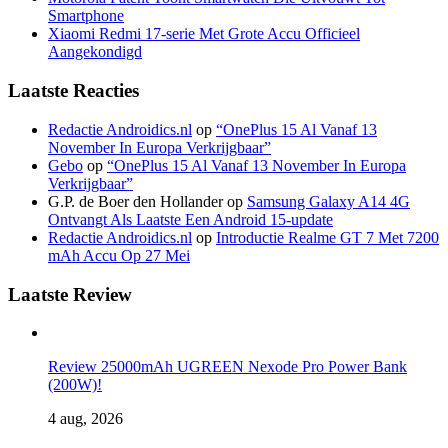
Smartphone
Xiaomi Redmi 17-serie Met Grote Accu Officieel
Aangekondigd
Laatste Reacties
Redactie Androidics.nl
op
“OnePlus 15 Al Vanaf 13
November In Europa Verkrijgbaar”
Gebo
op
“OnePlus 15 Al Vanaf 13 November In Europa
Verkrijgbaar”
G.P. de Boer den Hollander
op
Samsung Galaxy A14 4G
Ontvangt Als Laatste Een Android 15-update
Redactie Androidics.nl
op
Introductie Realme GT 7 Met 7200
mAh Accu Op 27 Mei
Laatste Review
Review 25000mAh UGREEN Nexode Pro Power Bank
(200W)!
4 aug, 2026