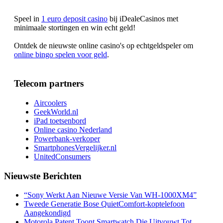
Speel in
1 euro deposit casino
bij iDealeCasinos met
minimaale stortingen en win echt geld!
Ontdek de nieuwste online casino's op echtgeldspeler om
online bingo spelen voor geld
.
Telecom partners
Aircoolers
GeekWorld.nl
iPad toetsenbord
Online casino Nederland
Powerbank-verkoper
SmartphonesVergelijker.nl
UnitedConsumers
Nieuwste Berichten
“Sony Werkt Aan Nieuwe Versie Van WH-1000XM4”
Tweede Generatie Bose QuietComfort-koptelefoon
Aangekondigd
Motorola Patent Toont Smartwatch Die Uitvouwt Tot