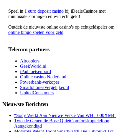
Speel in
1 euro deposit casino
bij iDealeCasinos met
minimaale stortingen en win echt geld!
Ontdek de nieuwste online casino's op echtgeldspeler om
online bingo spelen voor geld
.
Telecom partners
Aircoolers
GeekWorld.nl
iPad toetsenbord
Online casino Nederland
Powerbank-verkoper
SmartphonesVergelijker.nl
UnitedConsumers
Nieuwste Berichten
“Sony Werkt Aan Nieuwe Versie Van WH-1000XM4”
Tweede Generatie Bose QuietComfort-koptelefoon
Aangekondigd
Motorola Patent Toont Smartwatch Die Uitvouwt Tot