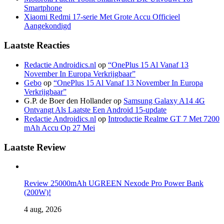
Smartphone
Xiaomi Redmi 17-serie Met Grote Accu Officieel
Aangekondigd
Laatste Reacties
Redactie Androidics.nl
op
“OnePlus 15 Al Vanaf 13
November In Europa Verkrijgbaar”
Gebo
op
“OnePlus 15 Al Vanaf 13 November In Europa
Verkrijgbaar”
G.P. de Boer den Hollander
op
Samsung Galaxy A14 4G
Ontvangt Als Laatste Een Android 15-update
Redactie Androidics.nl
op
Introductie Realme GT 7 Met 7200
mAh Accu Op 27 Mei
Laatste Review
Review 25000mAh UGREEN Nexode Pro Power Bank
(200W)!
4 aug, 2026