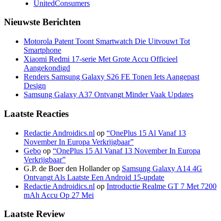
UnitedConsumers
Nieuwste Berichten
Motorola Patent Toont Smartwatch Die Uitvouwt Tot
Smartphone
Xiaomi Redmi 17-serie Met Grote Accu Officieel
Aangekondigd
Renders Samsung Galaxy S26 FE Tonen Iets Aangepast
Design
Samsung Galaxy A37 Ontvangt Minder Vaak Updates
Laatste Reacties
Redactie Androidics.nl
op
“OnePlus 15 Al Vanaf 13
November In Europa Verkrijgbaar”
Gebo
op
“OnePlus 15 Al Vanaf 13 November In Europa
Verkrijgbaar”
G.P. de Boer den Hollander
op
Samsung Galaxy A14 4G
Ontvangt Als Laatste Een Android 15-update
Redactie Androidics.nl
op
Introductie Realme GT 7 Met 7200
mAh Accu Op 27 Mei
Laatste Review