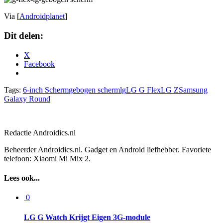
Via [
Androidplanet
]
Dit delen:
X
Facebook
Tags:
6-inch Scherm
gebogen scherm
lg
LG G Flex
LG Z
Samsung
Galaxy Round
Redactie Androidics.nl
Beheerder Androidics.nl. Gadget en Android liefhebber. Favoriete
telefoon: Xiaomi Mi Mix 2.
Lees ook...
0
LG G Watch Krijgt Eigen 3G-module