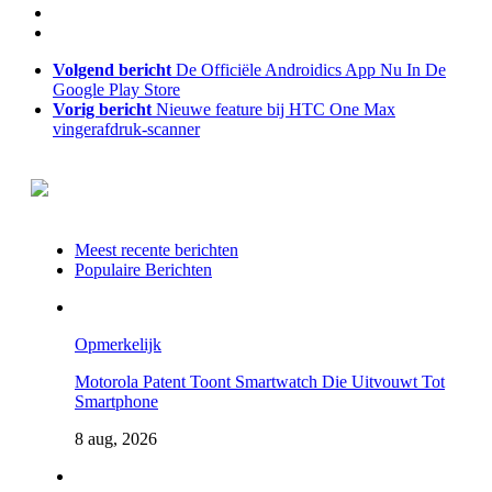
Volgend bericht
De Officiële Androidics App Nu In De
Google Play Store
Vorig bericht
Nieuwe feature bij HTC One Max
vingerafdruk-scanner
Meest recente berichten
Populaire Berichten
Opmerkelijk
Motorola Patent Toont Smartwatch Die Uitvouwt Tot
Smartphone
8 aug, 2026