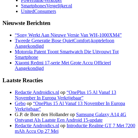
Powerbank-verkoper
SmartphonesVergelijker.nl
UnitedConsumers
Nieuwste Berichten
“Sony Werkt Aan Nieuwe Versie Van WH-1000XM4”
Tweede Generatie Bose QuietComfort-koptelefoon
Aangekondigd
Motorola Patent Toont Smartwatch Die Uitvouwt Tot
Smartphone
Xiaomi Redmi 17-serie Met Grote Accu Officieel
Aangekondigd
Laatste Reacties
Redactie Androidics.nl
op
“OnePlus 15 Al Vanaf 13
November In Europa Verkrijgbaar”
Gebo
op
“OnePlus 15 Al Vanaf 13 November In Europa
Verkrijgbaar”
G.P. de Boer den Hollander
op
Samsung Galaxy A14 4G
Ontvangt Als Laatste Een Android 15-update
Redactie Androidics.nl
op
Introductie Realme GT 7 Met 7200
mAh Accu Op 27 Mei