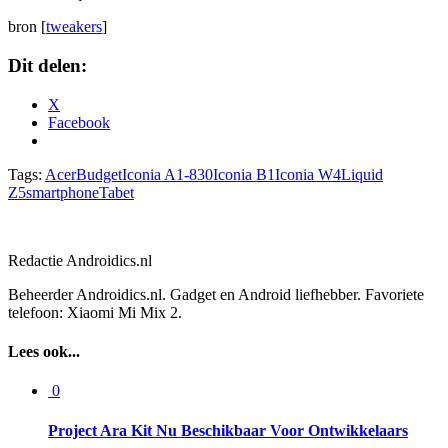
bron [
tweakers
]
Dit delen:
X
Facebook
Tags:
Acer
Budget
Iconia A1-830
Iconia B1
Iconia W4
Liquid
Z5
smartphone
Tabet
Redactie Androidics.nl
Beheerder Androidics.nl. Gadget en Android liefhebber. Favoriete
telefoon: Xiaomi Mi Mix 2.
Lees ook...
0
Project Ara Kit Nu Beschikbaar Voor Ontwikkelaars