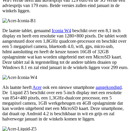
WiFi versie heeft aan adviesprijs van 129 euro en de 3G versie een
adviesprijs van 179 euro. Beide versies zullen eind januari in de
winkels liggen.
De laatste tablet, genaamd
Iconia W4
beschikt over een 8,1 inch
display en heeft een resolutie van 1280×800 pixels. De tablet wordt
aangestuurd door een 1,8GHz quadcore-processor en beschikt over
een 5 megapixel camera, bluetooth 4.0, wifi, gps, micro-usb,
hdmi aansluiting en heeft de keuze tussen 16GB of 32GB
opslagruimte wat kan worden uitgebreid met een MicroSD kaart.
Deze tablet zal ik tegenstelling tot de andere tablets draaien op
Windows 8.1 en zal eind januari in de winkels liggen voor 299 euro.
Als laatste heeft
Acer
ook een nieuwe smartphone
aangekondigd
.
De Liquid Z5 beschikt over een 5-inch display met een resolutie
van 854×480 pixels, een 1,3GHz-dualcore processor, een 5
megapixel camera, 1GB werkgeheugen en 4GB opslagruimte dat
kan worden uitgebreid met een MicroSD kaart. Deze smartphone,
dat draait op Android 4.2 is beschikbaar in wit en grijs en zal
halverwege januari in de winkels komen te liggen.