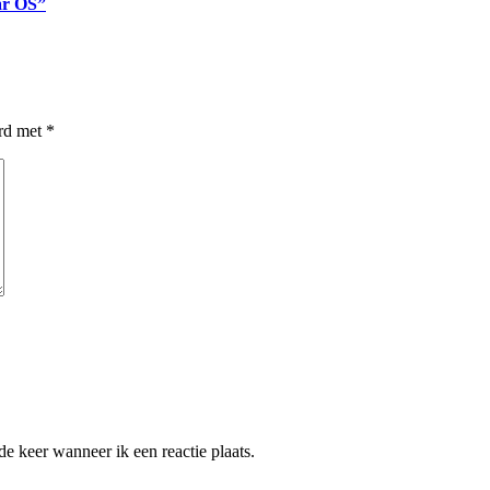
ar OS”
erd met
*
e keer wanneer ik een reactie plaats.