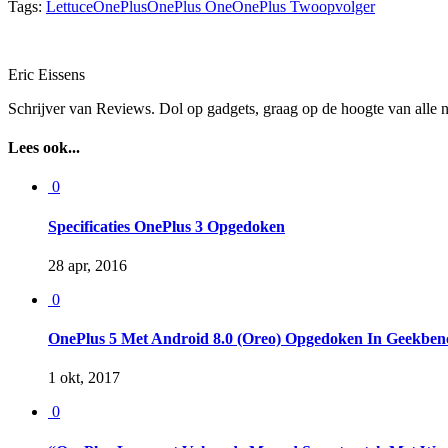
Tags:
Lettuce
OnePlus
OnePlus One
OnePlus Two
opvolger
Eric Eissens
Schrijver van Reviews. Dol op gadgets, graag op de hoogte van alle 
Lees ook...
0
Specificaties OnePlus 3 Opgedoken
28 apr, 2016
0
OnePlus 5 Met Android 8.0 (Oreo) Opgedoken In Geekben
1 okt, 2017
0