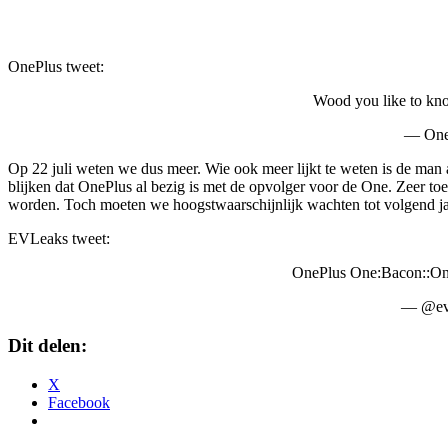
OnePlus tweet:
Wood you like to k
— One
Op 22 juli weten we dus meer. Wie ook meer lijkt te weten is de man
blijken dat OnePlus al bezig is met de opvolger voor de One. Zeer to
worden. Toch moeten we hoogstwaarschijnlijk wachten tot volgend 
EVLeaks tweet:
OnePlus One:Bacon::On
— @evl
Dit delen:
X
Facebook