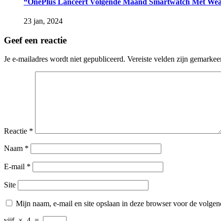
“OnePlus Lanceert Volgende Maand Smartwatch Met We
23 jan, 2024
Geef een reactie
Je e-mailadres wordt niet gepubliceerd.
Vereiste velden zijn gemarke
Reactie
*
Naam
*
E-mail
*
Site
Mijn naam, e-mail en site opslaan in deze browser voor de volgend
vijf
×
4
=