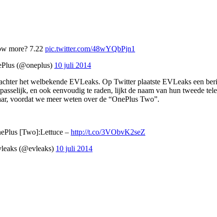
now more? 7.22
pic.twitter.com/48wYQbPjn1
Plus (@oneplus)
10 juli 2014
 achter het welbekende EVLeaks. Op Twitter plaatste EVLeaks een beri
epasselijk, en ook eenvoudig te raden, lijkt de naam van hun tweede te
jaar, voordat we meer weten over de “OnePlus Two”.
ePlus [Two]:Lettuce –
http://t.co/3VObvK2seZ
eaks (@evleaks)
10 juli 2014