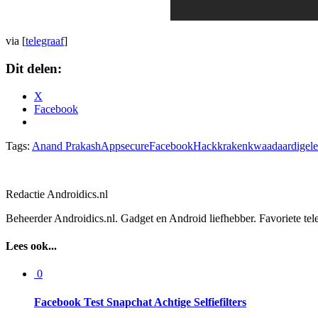
via [
telegraaf
]
Dit delen:
X
Facebook
Tags:
Anand Prakash
Appsecure
Facebook
Hack
kraken
kwaadaardige
l
Redactie Androidics.nl
Beheerder Androidics.nl. Gadget en Android liefhebber. Favoriete te
Lees ook...
0
Facebook Test Snapchat Achtige Selfiefilters