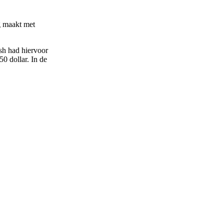
g maakt met
sh had hiervoor
0 dollar. In de