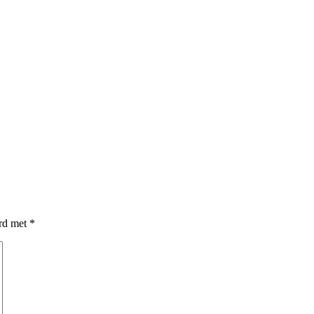
erd met
*