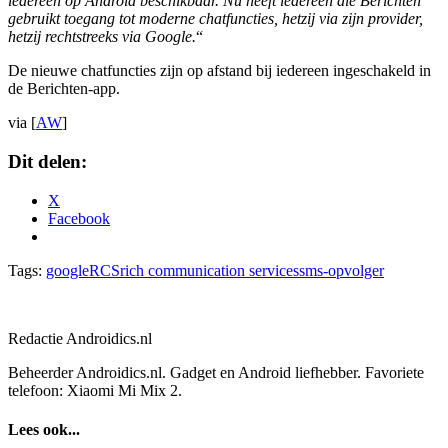
iedereen op Android beschikbaar. Nu heeft iedereen die Berichten
gebruikt toegang tot moderne chatfuncties, hetzij via zijn provider,
hetzij rechtstreeks via Google.
“
De nieuwe chatfuncties zijn op afstand bij iedereen ingeschakeld in
de Berichten-app.
via [
AW
]
Dit delen:
X
Facebook
Tags:
google
RCS
rich communication services
sms-opvolger
Redactie Androidics.nl
Beheerder Androidics.nl. Gadget en Android liefhebber. Favoriete
telefoon: Xiaomi Mi Mix 2.
Lees ook...