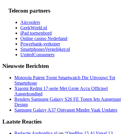
Telecom partners
Aircoolers
GeekWorld.nl
iPad toetsenbord
Online casino Nederland
Powerbank-verkoper
SmartphonesVergelijker.nl
UnitedConsumers
Nieuwste Berichten
Motorola Patent Toont Smartwatch Die Uitvouwt Tot
Smartphone
Xiaomi Redmi 17-serie Met Grote Accu Officieel
Aangekondigd
Renders Samsung Galaxy S26 FE Tonen Iets Aangepast
Design
Samsung Galaxy A37 Ontvangt Minder Vaak Updates
Laatste Reacties
Redactie Androidics.nl
op
“OnePlus 15 Al Vanaf 13